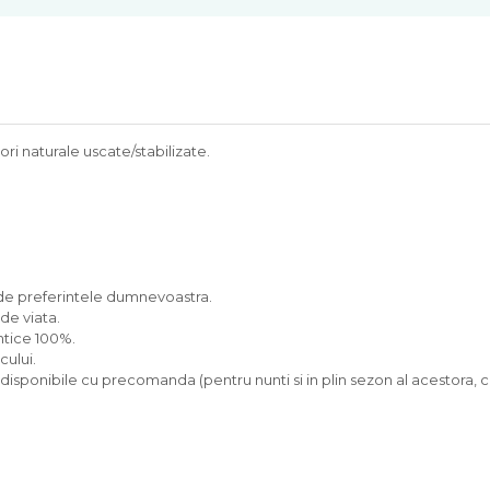
ori naturale uscate/stabilizate.
e de preferintele dumnevoastra.
 de viata.
entice 100%.
cului.
 disponibile cu precomanda (pentru nunti si in plin sezon al acestora