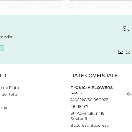
SU
l media
com
NTI
DATE COMERCIALE
 de Plata
T-ONIC-A FLOWERS
S.R.L.
©C
a de Retur
J40/12141/30.06.2023
48418467
 SAL
Str Acvariului nr 18,
Sector 6
Bucuresti, Bucuresti