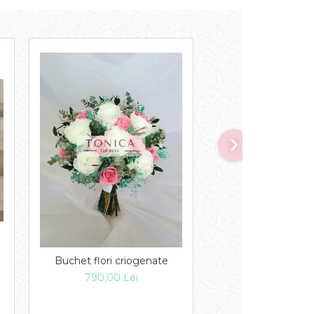
Buchet flori criogenate
Lumanari
790,00 Lei
300,00 Le