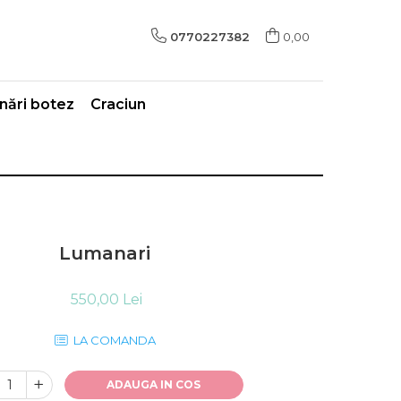
0770227382
0,00
ări botez
Craciun
Lumanari
550,00 Lei
LA COMANDA
ADAUGA IN COS