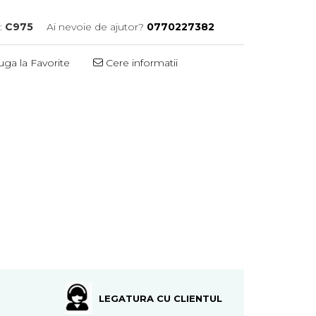
:
C975
Ai nevoie de ajutor?
0770227382
ga la Favorite
Cere informatii
LEGATURA CU CLIENTUL