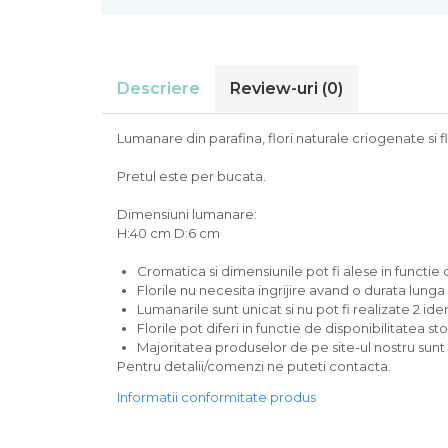
Descriere
Review-uri
(0)
Lumanare din parafina, flori naturale criogenate si fl
Pretul este per bucata.
Dimensiuni lumanare:
H:40 cm D:6 cm
Cromatica si dimensiunile pot fi alese in functi
Florile nu necesita ingrijire avand o durata lunga
Lumanarile sunt unicat si nu pot fi realizate 2 id
Florile pot diferi in functie de disponibilitatea sto
Majoritatea produselor de pe site-ul nostru sunt
Pentru detalii/comenzi ne puteti contacta.
Informatii conformitate produs