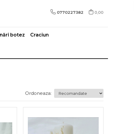
0770227382
0,00
ări botez
Craciun
Ordoneaza: