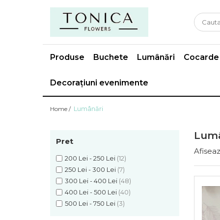
Produse
Buchete
Lumânări
Cocarde
Decorațiuni evenimente
Lumânări
Home /
Lumâ
Pret
Afiseaz
200 Lei - 250 Lei
(12)
250 Lei - 300 Lei
(7)
300 Lei - 400 Lei
(48)
400 Lei - 500 Lei
(40)
500 Lei - 750 Lei
(3)