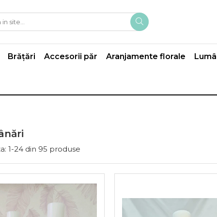
Brățări
Accesorii păr
Aranjamente florale
Lumân
nări
a:
1-
24
din
95
produse