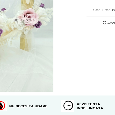
Cod Produs
Adau
REZISTENTA
NU NECESITA UDARE
INDELUNGATA