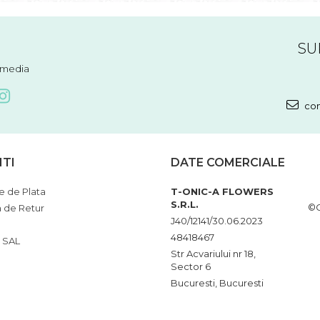
SU
l media
com
NTI
DATE COMERCIALE
 de Plata
T-ONIC-A FLOWERS
S.R.L.
©C
a de Retur
J40/12141/30.06.2023
48418467
 SAL
Str Acvariului nr 18,
Sector 6
Bucuresti, Bucuresti