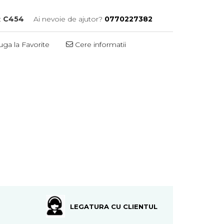
:
C454
Ai nevoie de ajutor?
0770227382
ga la Favorite
Cere informatii
LEGATURA CU CLIENTUL