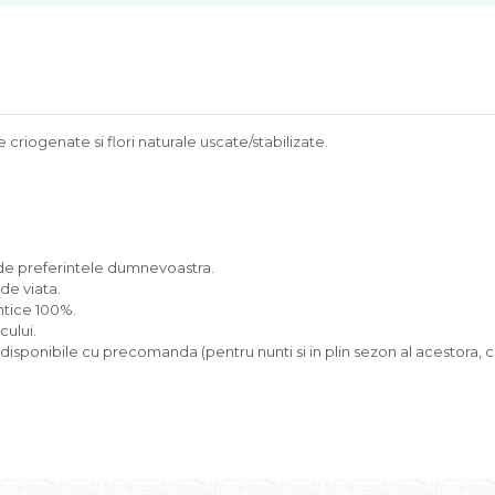
 criogenate si flori naturale uscate/stabilizate.
e de preferintele dumnevoastra.
 de viata.
entice 100%.
cului.
 disponibile cu precomanda (pentru nunti si in plin sezon al acestora