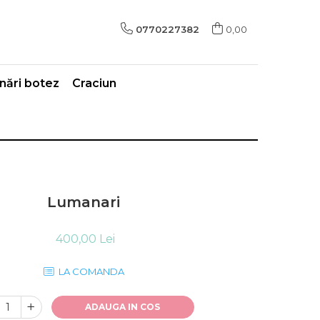
0770227382
0,00
ări botez
Craciun
Lumanari
400,00 Lei
LA COMANDA
ADAUGA IN COS