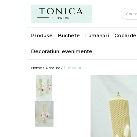
Produse
Buchete
Lumânări
Cocarde
Decorațiuni evenimente
Lumanari
Home /
Produse /