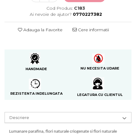
Cod Produs:
C183
Ai nevoie de ajutor?
0770227382
Adauga la Favorite
Cere informatii
NU NECESITA UDARE
HANDMADE
REZISTENTA INDELUNGATA
LEGATURA CU CLIENTUL
Descriere
Lumanare parafina, flori naturale criogenate si flori naturale