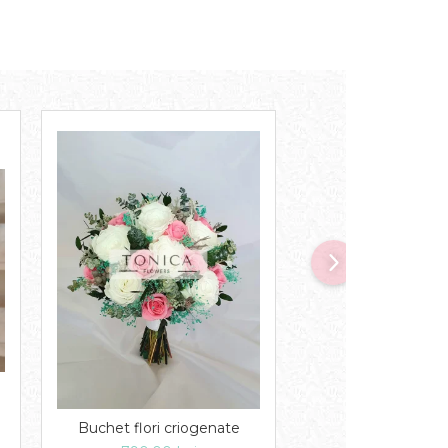
Buchet flori criogenate
Lumanari