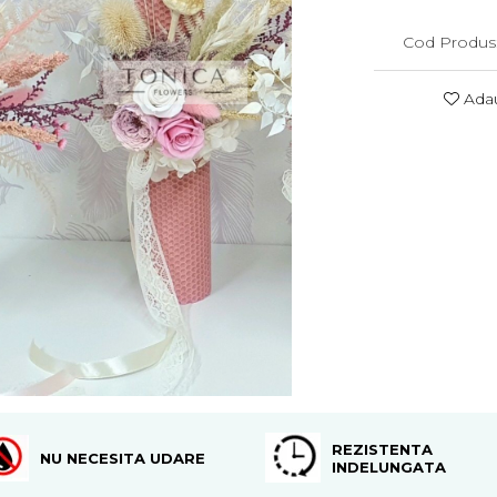
Cod Produs
Adau
REZISTENTA
NU NECESITA UDARE
INDELUNGATA