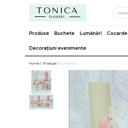
Produse
Buchete
Lumânări
Cocarde
Decorațiuni evenimente
Lumanari
Home /
Produse /