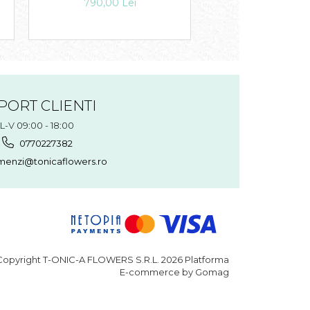
790,00 Lei
300,00 Le
PORT CLIENTI
L-V 09:00 - 18:00
0770227382
enzi@tonicaflowers.ro
opyright T-ONIC-A FLOWERS S.R.L. 2026
Platforma
E-commerce by Gomag