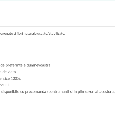
iogenate si flori naturale uscate/stabilizate.
ie de preferintele dumnevoastra.
a de viata.
dentice 100%.
ocului.
t disponibile cu precomanda (pentru nunti si in plin sezon al acesto