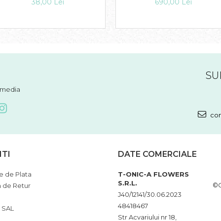
38,00 Lei
690,00 Lei
SU
l media
com
NTI
DATE COMERCIALE
 de Plata
T-ONIC-A FLOWERS
S.R.L.
©C
a de Retur
J40/12141/30.06.2023
48418467
 SAL
Str Acvariului nr 18,