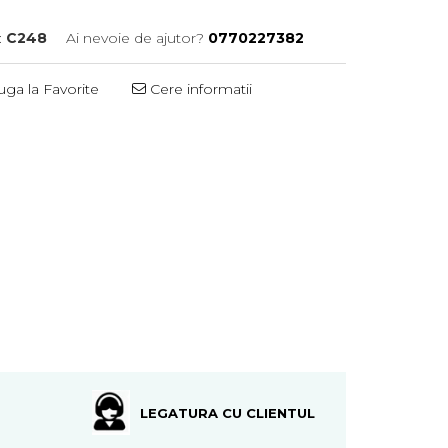
:
C248
Ai nevoie de ajutor?
0770227382
ga la Favorite
Cere informatii
LEGATURA CU CLIENTUL