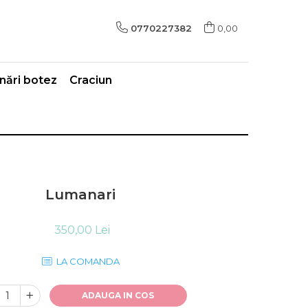
0770227382
0,00
ări botez
Craciun
Lumanari
350,00 Lei
LA COMANDA
ADAUGA IN COS