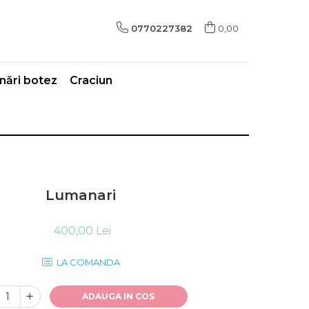
0770227382
0,00
ări botez
Craciun
Lumanari
400,00 Lei
LA COMANDA
ADAUGA IN COS