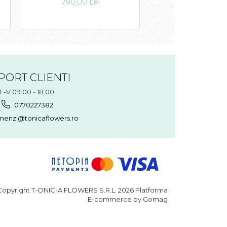
790,00 Lei
300,00 Le
PORT CLIENTI
L-V 09:00 - 18:00
0770227382
enzi@tonicaflowers.ro
opyright T-ONIC-A FLOWERS S.R.L. 2026
Platforma
E-commerce by Gomag