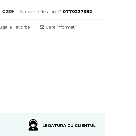
:
C239
Ai nevoie de ajutor?
0770227382
ga la Favorite
Cere informatii
LEGATURA CU CLIENTUL