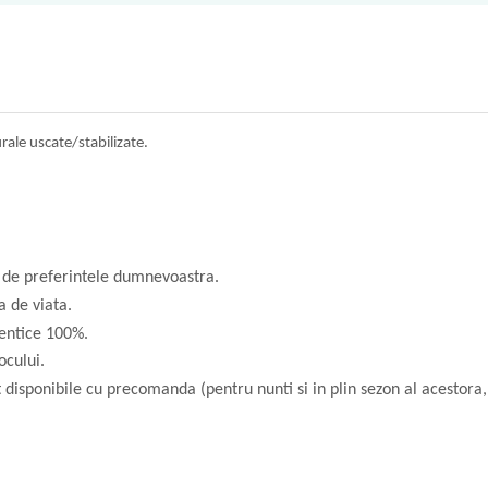
urale uscate/stabilizate.
ie de preferintele dumnevoastra.
a de viata.
dentice 100%.
ocului.
t disponibile cu precomanda (pentru nunti si in plin sezon al acesto