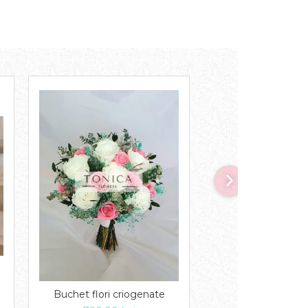
Buchet flori criogenate
Lumanari