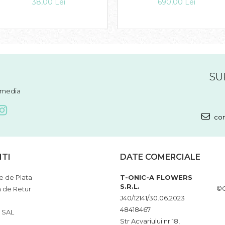
38,00 Lei
690,00 Lei
SU
l media
com
NTI
DATE COMERCIALE
 de Plata
T-ONIC-A FLOWERS
S.R.L.
©C
a de Retur
J40/12141/30.06.2023
48418467
 SAL
Str Acvariului nr 18,