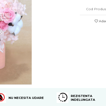
Cod Produs
Adau
REZISTENTA
NU NECESITA UDARE
INDELUNGATA