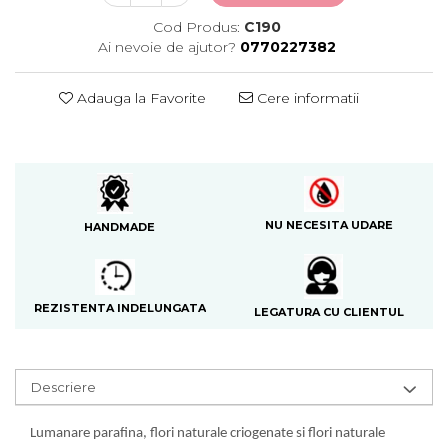
Cod Produs:
C190
Ai nevoie de ajutor?
0770227382
Adauga la Favorite
Cere informatii
NU NECESITA UDARE
HANDMADE
REZISTENTA INDELUNGATA
LEGATURA CU CLIENTUL
Descriere
Lumanare parafina, flori naturale criogenate si flori naturale