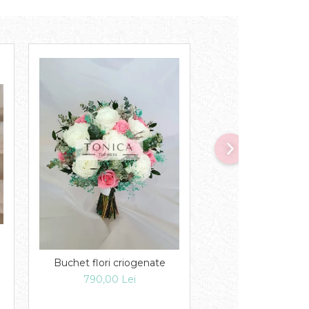
Buchet flori criogenate
Lumanari
790,00 Lei
300,00 Le