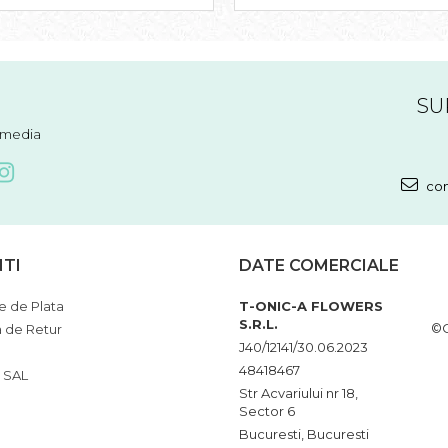
SU
l media
com
NTI
DATE COMERCIALE
 de Plata
T-ONIC-A FLOWERS
S.R.L.
©C
a de Retur
J40/12141/30.06.2023
48418467
 SAL
Str Acvariului nr 18,
Sector 6
Bucuresti, Bucuresti