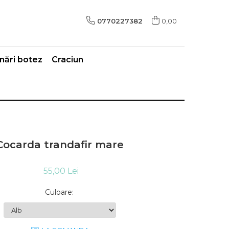
0770227382
0,00
ări botez
Craciun
Cocarda trandafir mare
55,00 Lei
Culoare
: