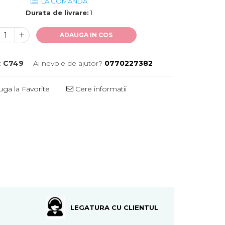
LA COMANDA
Durata de livrare:
1
ADAUGA IN COS
:
C749
Ai nevoie de ajutor?
0770227382
ga la Favorite
Cere informatii
LEGATURA CU CLIENTUL