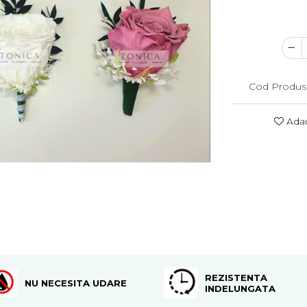
Cod Produs
Adau
REZISTENTA
NU NECESITA UDARE
INDELUNGATA