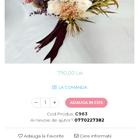
790,00 Lei
LA COMANDA
ADAUGA IN COS
Cod Produs:
C963
Ai nevoie de ajutor?
0770227382
Adauga la Favorite
Cere informatii