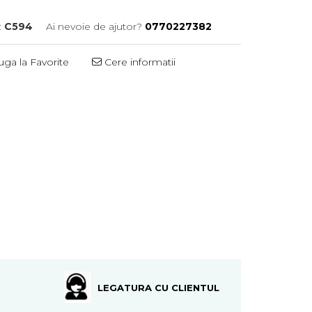
:
C594
Ai nevoie de ajutor?
0770227382
ga la Favorite
Cere informatii
LEGATURA CU CLIENTUL