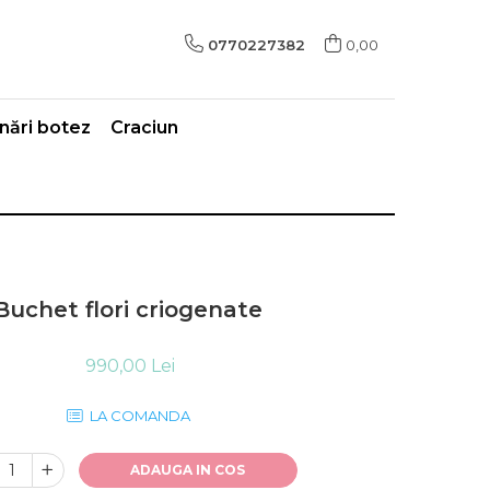
0770227382
0,00
ări botez
Craciun
Buchet flori criogenate
990,00 Lei
LA COMANDA
ADAUGA IN COS