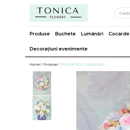
Produse
Buchete
Lumânări
Cocarde
Decorațiuni evenimente
Buchet flori criogenate
Home /
Produse /