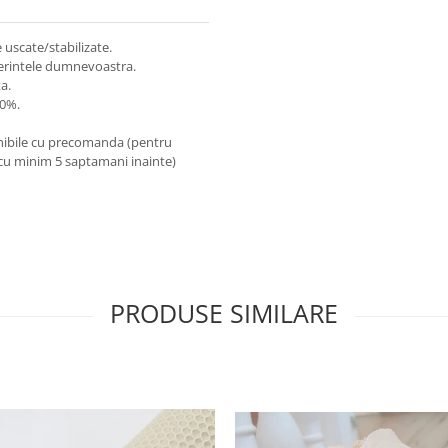
e uscate/stabilizate.
eferintele dumnevoastra.
a.
00%.
onibile cu precomanda (pentru
 cu minim 5 saptamani inainte)
PRODUSE SIMILARE