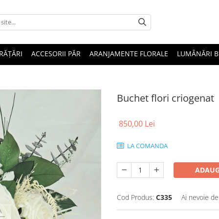
RĂȚĂRI
ACCESORII PĂR
ARANJAMENTE FLORALE
LUMÂNĂRI B
Buchet flori criogenat
850,00 Lei
LA COMANDA
ADAUG
Cod Produs:
C335
Ai nevoie de