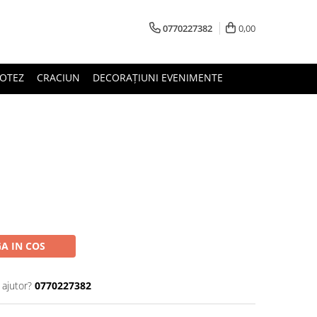
0770227382
0,00
OTEZ
CRACIUN
DECORAȚIUNI EVENIMENTE
A IN COS
 ajutor?
0770227382