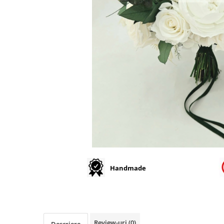
Handmade
Review-uri
(0)